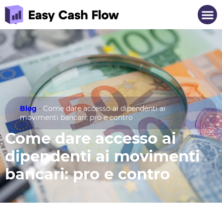
Blog
-
Come dare accesso ai dipendenti ai
movimenti bancari: pro e contro
Come dare accesso ai
dipendenti ai movimenti
bancari: pro e contro