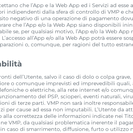
ttano che l’App e la Web App ed i Servizi ad esse as
ori indipendenti dalla sfera di controllo di VMP e c
 esito negativo di una operazione di pagamento do
are che l’App e/o la Web App siano disponibili ini
ile se, per qualsiasi motivo, l’App e/o la Web App n
. L’accesso all’App e/o alla Web App potrà essere 
parazioni o, comunque, per ragioni del tutto estrane
bilità
nti dell’Utente, salvo il caso di dolo o colpa grave
giore o comunque imprevisti ed imprevedibili quali, a
telefoniche o elettriche, alla rete internet e/o comun
lfunzionamento del PSP, scioperi, eventi naturali, vir
zioni di terze parti. VMP non sarà inoltre responsabil
zi per cause ad essa non imputabili. L’Utente da a
alla correttezza delle informazioni indicate nei Tito
e VMP, da qualsiasi problematica inerente il pagam
n caso di smarrimento, diffusione, furto o utilizzo n