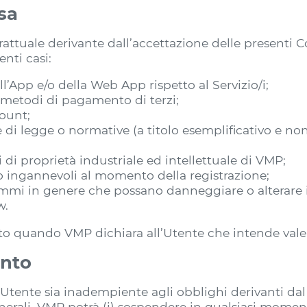
ssa
attuale derivante dall’accettazione delle presenti C
enti casi:
ll’App e/o della Web App rispetto al Servizio/i;
i metodi di pagamento di terzi;
count;
 di legge o normative (a titolo esemplificativo e no
i di proprietà industriale ed intellettuale di VMP;
e o ingannevoli al momento della registrazione;
rammi in genere che possano danneggiare o alterare 
w.
iritto quando VMP dichiara all’Utente che intende vale
ento
’Utente sia inadempiente agli obblighi derivanti da
nerali, VMP potrà (i) sospendere in qualsiasi momento