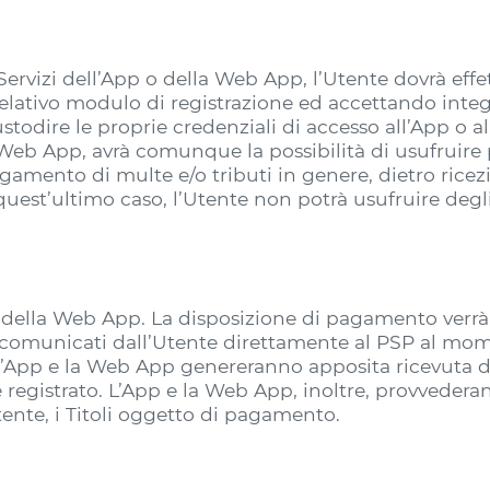
 Servizi dell’App o della Web App, l’Utente dovrà eff
el relativo modulo di registrazione ed accettando inte
ustodire le proprie credenziali di accesso all’App o 
a Web App, avrà comunque la possibilità di usufruire
gamento di multe e/o tributi in genere, dietro rice
quest’ultimo caso, l’Utente non potrà usufruire degli 
p o della Web App. La disposizione di pagamento verr
no comunicati dall’Utente direttamente al PSP al mo
o, l’App e la Web App genereranno apposita ricevut
 registrato. L’App e la Web App, inoltre, provvedera
tente, i Titoli oggetto di pagamento.