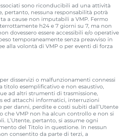
sociati sono riconducibili ad una attività
he, pertanto, nessuna responsabilità potrà
vuta a cause non imputabili a VMP. Fermo
nterrottamente h24 e 7 giorni su 7, ma non
on dovessero essere accessibili e/o operative
sospeso temporaneamente senza preavviso in
e alla volontà di VMP o per eventi di forza
, per disservizi o malfunzionamenti connessi
 titolo esemplificativo e non esaustivo,
que ad altri strumenti di trasmissione,
us ed attacchi informatici, interruzioni
e per danni, perdite e costi subiti dall’Utente
tto che VMP non ha alcun controllo e non si
li. L’Utente, pertanto, si assume ogni
ento del Titolo in questione. In nessun
on consentito da parte di terzi, a