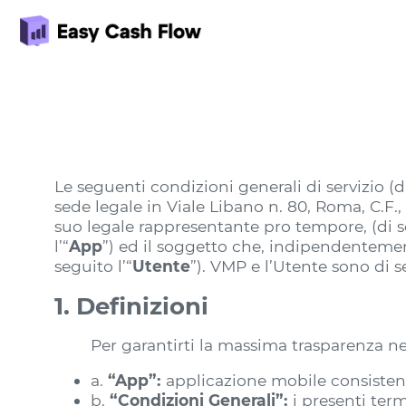
Le seguenti condizioni generali di servizio (di
sede legale in Viale Libano n. 80, Roma, C.F.
suo legale rappresentante pro tempore, (di s
l’“
App
”) ed il soggetto che, indipendentemente
seguito l’“
Utente
”). VMP e l’Utente sono di 
1. Definizioni
Per garantirti la massima trasparenza nel
a.
“App”:
applicazione mobile consistente
b.
“Condizioni Generali”:
i presenti term