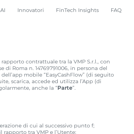
 AI
Innovatori
FinTech Insights
FAQ
i
rapporto contrattuale tra la VMP S.r.l., con
rese di Roma n. 14769791006, in persona del
ore dell’app mobile “EasyCashFlow” (di seguito
te, scarica, accede ed utilizza l’App (di
ngolarmente, anche la “
Parte
”.
razione di cui al successivo punto f;
il rapporto tra VMP e l’Utente;