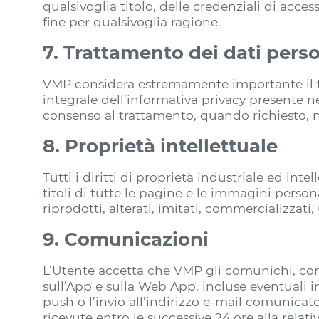
qualsivoglia titolo, delle credenziali di ac
fine per qualsivoglia ragione.
7. Trattamento dei dati perso
VMP considera estremamente importante il tra
integrale dell’informativa privacy presente 
consenso al trattamento, quando richiesto, no
8. Proprietà intellettuale
Tutti i diritti di proprietà industriale ed inte
titoli di tutte le pagine e le immagini perso
riprodotti, alterati, imitati, commercializzati
9. Comunicazioni
L’Utente accetta che VMP gli comunichi, con ef
sull’App e sulla Web App, incluse eventuali in
push o l’invio all’indirizzo e-mail comunicat
ricevute entro le successive 24 ore alla relat