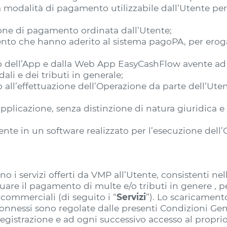
a modalità di pagamento utilizzabile dall’Utente per 
one di pagamento ordinata dall’Utente;
ento che hanno aderito al sistema pagoPA, per erogar
erto dell’App e dalla Web App EasyCashFlow avente ad 
ali e dei tributi in generale;
ll’effettuazione dell’Operazione da parte dell’Utente
plicazione, senza distinzione di natura giuridica e fi
te in un software realizzato per l’esecuzione dell’
i servizi offerti da VMP all’Utente, consistenti nell
tuare il pagamento di multe e/o tributi in genere , p
commerciali (di seguito i “
Servizi
”). Lo scaricamento
connessi sono regolate dalle presenti Condizioni Ge
egistrazione e ad ogni successivo accesso al propri