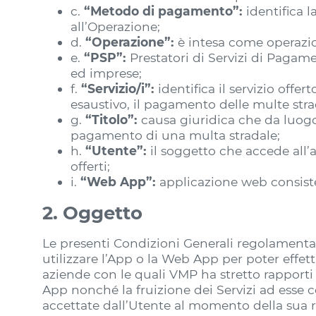
c.
“Metodo di pagamento”:
identifica l
all’Operazione;
d.
“Operazione”:
è intesa come operazi
e.
“PSP”:
Prestatori di Servizi di Pagam
ed imprese;
f.
“Servizio/i”:
identifica il servizio off
esaustivo, il pagamento delle multe strad
g.
“Titolo”:
causa giuridica che da luogo a
pagamento di una multa stradale;
h.
“Utente”:
il soggetto che accede all’ap
offerti;
i.
“Web App”:
applicazione web consisten
2. Oggetto
Le presenti Condizioni Generali regolamentano 
utilizzare l’App o la Web App per poter effet
aziende con le quali VMP ha stretto rapporti 
App nonché la fruizione dei Servizi ad esse 
accettate dall’Utente al momento della sua r