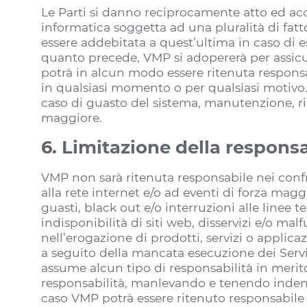
Le Parti si danno reciprocamente atto ed acce
informatica soggetta ad una pluralità di fatt
essere addebitata a quest’ultima in caso di
quanto precede, VMP si adopererà per assicur
potrà in alcun modo essere ritenuta responsab
in qualsiasi momento o per qualsiasi motivo
caso di guasto del sistema, manutenzione, ri
maggiore.
6. Limitazione della responsa
VMP non sarà ritenuta responsabile nei confro
alla rete internet e/o ad eventi di forza mag
guasti, black out e/o interruzioni alle linee 
indisponibilità di siti web, disservizi e/o ma
nell’erogazione di prodotti, servizi o applica
a seguito della mancata esecuzione dei Servi
assume alcun tipo di responsabilità in merito 
responsabilità, manlevando e tenendo indenn
caso VMP potrà essere ritenuto responsabile i