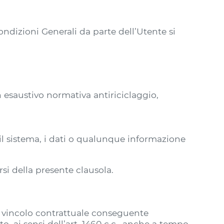
ondizioni Generali da parte dell’Utente si
n esaustivo normativa antiriciclaggio,
il sistema, i dati o qualunque informazione
rsi della presente clausola.
l vincolo contrattuale conseguente
, ai sensi dell’art. 1460 c.c., anche a tempo