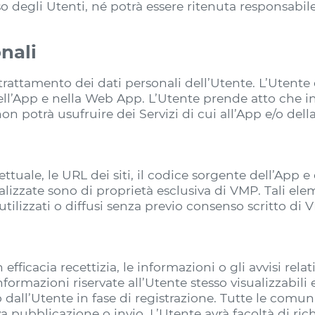
cesso degli Utenti, né potrà essere ritenuta respons
nali
ttamento dei dati personali dell’Utente. L’Utente 
nell’App e nella Web App. L’Utente prende atto che 
n potrà usufruire dei Servizi di cui all’App e/o del
llettuale, le URL dei siti, il codice sorgente dell’App
nalizzate sono di proprietà esclusiva di VMP. Tali el
, utilizzati o diffusi senza previo consenso scritto di 
ficacia recettizia, le informazioni o gli avvisi relat
formazioni riservate all’Utente stesso visualizzabili
o dall’Utente in fase di registrazione. Tutte le comu
iva pubblicazione o invio. L’Utente avrà facoltà di r