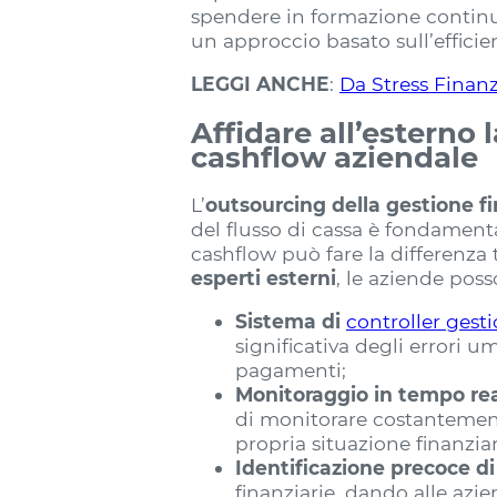
spendere in formazione continua. 
un approccio basato sull’efficien
LEGGI ANCHE
:
Da Stress Finanz
Affidare all’esterno 
cashflow aziendale
L’
outsourcing della gestione fi
del flusso di cassa è fondamenta
cashflow può fare la differenza t
esperti esterni
, le aziende poss
Sistema di
controller gest
significativa degli errori u
pagamenti;
Monitoraggio in tempo re
di monitorare costantemente
propria situazione finanziar
Identificazione precoce di
finanziarie, dando alle azie