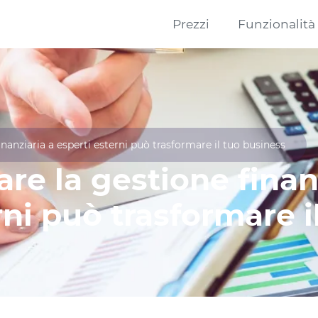
Prezzi
Funzionalità
inanziaria a esperti esterni può trasformare il tuo business
are la gestione finan
rni può trasformare i