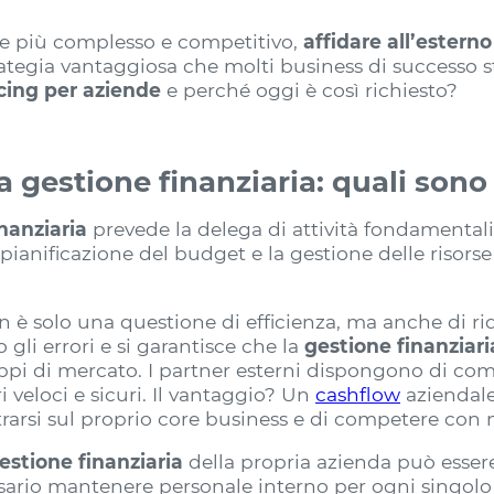
e più complesso e competitivo,
affidare all’esterno
ategia vantaggiosa che molti business di successo 
cing per aziende
e perché oggi è così richiesto?
la gestione finanziaria: quali sono
nanziaria
prevede la delega di attività fondamental
a pianificazione del budget e la gestione delle risorse
è solo una questione di efficienza, ma anche di riduz
 gli errori e si garantisce che la
gestione finanziar
iluppi di mercato. I partner esterni dispongono di c
i veloci e sicuri. Il vantaggio? Un
cashflow
aziendale
rarsi sul proprio core business e di competere con 
gestione finanziaria
della propria azienda può esser
ssario mantenere personale interno per ogni singolo 