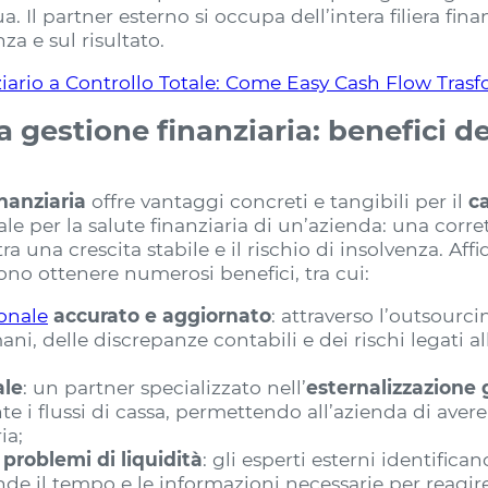
Il partner esterno si occupa dell’intera filiera fina
za e sul risultato.
iario a Controllo Totale: Come Easy Cash Flow Trasf
la gestione finanziaria: benefici de
nanziaria
offre vantaggi concreti e tangibili per il
c
le per la salute finanziaria di un’azienda: una corre
ra una crescita stabile e il rischio di insolvenza. Aff
ono ottenere numerosi benefici, tra cui:
ionale
accurato e aggiornato
: attraverso l’outsourc
mani, delle discrepanze contabili e dei rischi legati a
ale
: un partner specializzato nell’
esternalizzazione 
 i flussi di cassa, permettendo all’azienda di avere
ia;
 problemi di liquidità
: gli esperti esterni identifica
nde il tempo e le informazioni necessarie per reagire