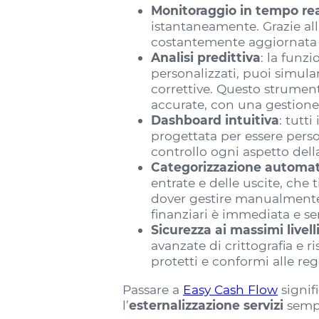
Monitoraggio in tempo re
istantaneamente. Grazie al
costantemente aggiornata de
Analisi predittiva
: la funz
personalizzati, puoi simular
correttive. Questo strument
accurate, con una gestione 
Dashboard intuitiva
: tutti
progettata per essere perso
controllo ogni aspetto del
Categorizzazione automat
entrate e delle uscite, che
dover gestire manualmente o
finanziari è immediata e se
Sicurezza ai massimi livell
avanzate di crittografia e 
protetti e conformi alle re
Passare a
Easy Cash Flow
signif
l’
esternalizzazione servizi
sempl