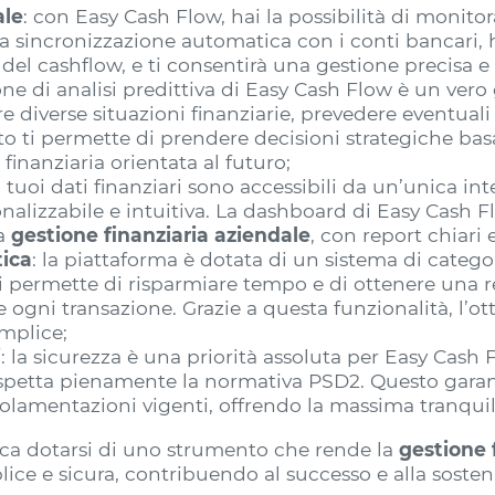
ale
: con Easy Cash Flow, hai la possibilità di monit
la sincronizzazione automatica con i conti bancari, 
l cashflow, e ti consentirà una gestione precisa e s
ione di analisi predittiva di Easy Cash Flow è un ver
e diverse situazioni finanziarie, prevedere eventuali c
o ti permette di prendere decisioni strategiche basa
finanziaria orientata al futuro;
 i tuoi dati finanziari sono accessibili da un’unica int
nalizzabile e intuitiva. La dashboard di Easy Cash 
la
gestione finanziaria aziendale
, con report chiari e
ica
: la piattaforma è dotata di un sistema di catego
 ti permette di risparmiare tempo e di ottenere una
gni transazione. Grazie a questa funzionalità, l’ot
mplice;
i
: la sicurezza è una priorità assoluta per Easy Cash 
rispetta pienamente la normativa PSD2. Questo garant
golamentazioni vigenti, offrendo la massima tranquill
ica dotarsi di uno strumento che rende la
gestione 
ice e sicura, contribuendo al successo e alla sosteni