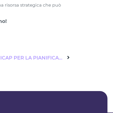
a risorsa strategica che può
no!
5 ALTERNATIVE AD AGICAP PER LA PIANIFICAZIONE FINANZIARIA DELLA TUA AZIENDA