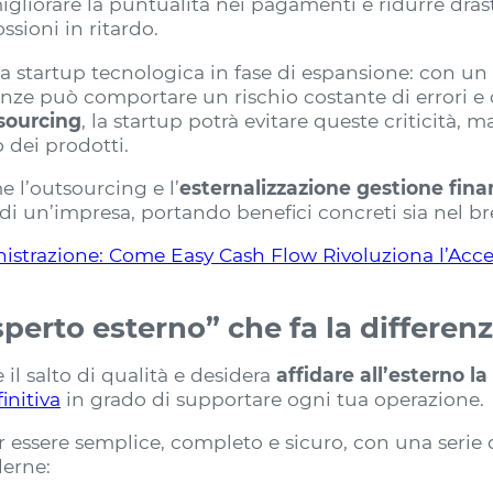
liorare la puntualità nei pagamenti e ridurre drasti
ossioni in ritardo.
a startup tecnologica in fase di espansione: con un 
anze può comportare un rischio costante di errori e 
sourcing
, la startup potrà evitare queste criticità, 
 dei prodotti.
 l’outsourcing e l’
esternalizzazione gestione fina
i un’impresa, portando benefici concreti sia nel b
istrazione: Come Easy Cash Flow Rivoluziona l’Acces
sperto esterno” che fa la differen
 il salto di qualità e desidera
affidare all’esterno l
initiva
in grado di supportare ogni tua operazione.
 essere semplice, completo e sicuro, con una serie 
derne: