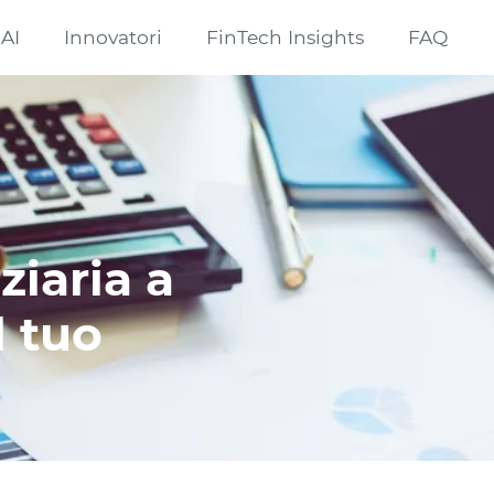
 AI
Innovatori
FinTech Insights
FAQ
ziaria a
l tuo