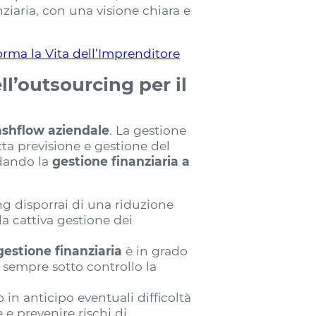
nziaria, con una visione chiara e
orma la Vita dell’Imprenditore
ll’outsourcing per il
ashflow aziendale
. La gestione
tta previsione e gestione del
idando la
gestione finanziaria a
ing disporrai di una riduzione
lla cattiva gestione dei
gestione finanziaria
è in grado
 sempre sotto controllo la
no in anticipo eventuali difficoltà
 e prevenire rischi di