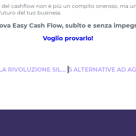
e del cashflow non è più un compito oneroso, ma un
 futuro del tuo business.
ova Easy Cash Flow, subito e senza impeg
Voglio provarlo!
PSD2 E OPEN BANKING: LA RIVOLUZIONE SILENZIOSA CHE EASY CASH FLOW PORTA NELLA TUA AZIENDA