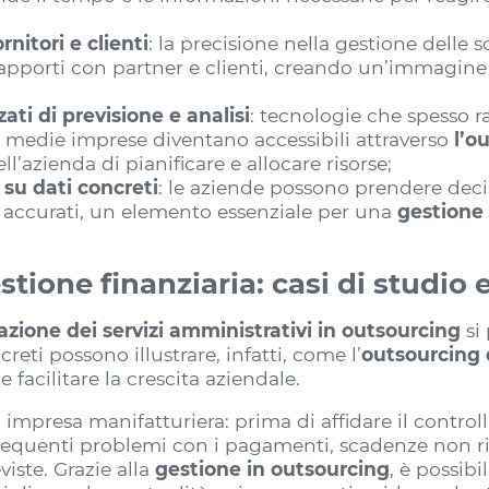
rnitori e clienti
: la precisione nella gestione delle
 rapporti con partner e clienti, creando un’immagine 
ti di previsione e analisi
: tecnologie che spesso 
e medie imprese diventano accessibili attraverso
l’o
’azienda di pianificare e allocare risorse;
 su dati concreti
: le aziende possono prendere deci
e accurati, un elemento essenziale per una
gestione 
stione finanziaria: casi di studio
azione dei servizi amministrativi in outsourcing
si 
eti possono illustrare, infatti, come l’
outsourcing d
 facilitare la crescita aziendale.
mpresa manifatturiera: prima di affidare il controllo
requenti problemi con i pagamenti, scadenze non risp
iste. Grazie alla
gestione in outsourcing
, è possib