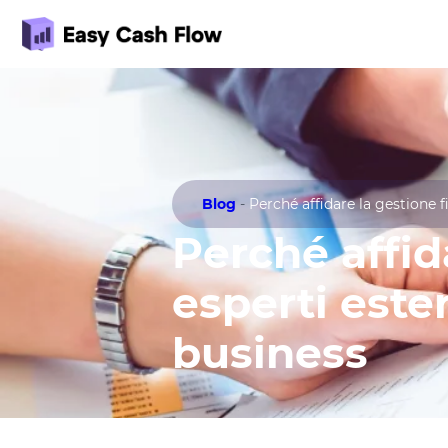
Blog
-
Perché affidare la gestione f
Perché affid
esperti este
business