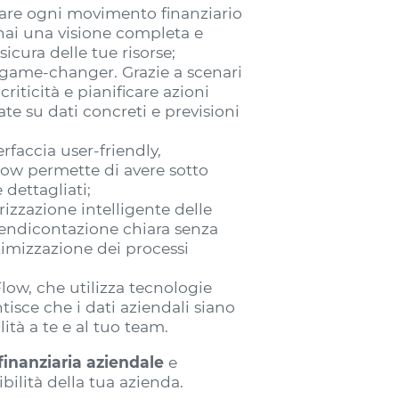
orare ogni movimento finanziario
hai una visione completa e
icura delle tue risorse;
o game-changer. Grazie a scenari
riticità e pianificare azioni
te su dati concreti e previsioni
erfaccia user-friendly,
Flow permette di avere sotto
 dettagliati;
rizzazione intelligente delle
 rendicontazione chiara senza
timizzazione dei processi
Flow, che utilizza tecnologie
isce che i dati aziendali siano
ità a te e al tuo team.
finanziaria aziendale
e
bilità della tua azienda.