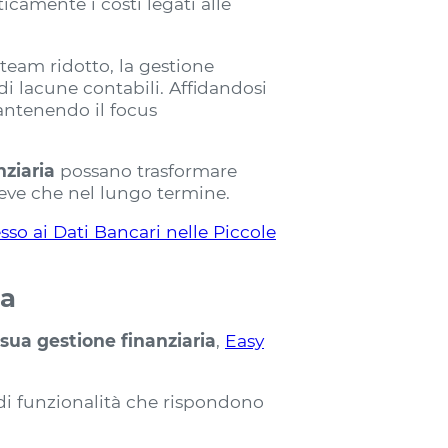
camente i costi legati alle
team ridotto, la gestione
di lacune contabili. Affidandosi
mantenendo il focus
nziaria
possano trasformare
reve che nel lungo termine.
so ai Dati Bancari nelle Piccole
za
a sua gestione finanziaria
,
Easy
di funzionalità che rispondono