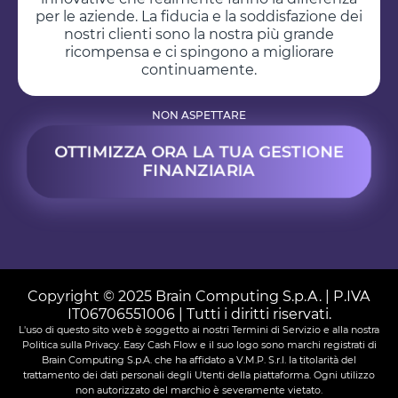
per le aziende. La fiducia e la soddisfazione dei
nostri clienti sono la nostra più grande
ricompensa e ci spingono a migliorare
continuamente.
NON ASPETTARE
OTTIMIZZA ORA LA TUA GESTIONE
FINANZIARIA
Copyright © 2025
Brain Computing S.p.A.
| P.IVA
IT06706551006 | Tutti i diritti riservati.
L'uso di questo sito web è soggetto ai nostri Termini di Servizio e alla nostra
Politica sulla Privacy. Easy Cash Flow e il suo logo sono marchi registrati di
Brain Computing S.p.A.
che ha affidato a V.M.P. S.r.l. la titolarità del
trattamento dei dati personali degli Utenti della piattaforma. Ogni utilizzo
non autorizzato del marchio è severamente vietato.