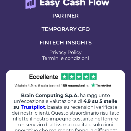
PARTNER
TEMPORARY CFO
FINTECH INSIGHTS
Privacy Policy
Termini e condizioni
Brain Computing S.p.A.
ha raggiunto
un'eccezionale valutazione di
4.9 su 5 stelle
su
Trustpilot
, basata su recensioni verificate
dei nostri clienti. Questo straordinario risultato
riflette il nostro impegno costante nel fornire
un servizio di altissima qualità e soluzioni
innovative che realmente fanno la differenza