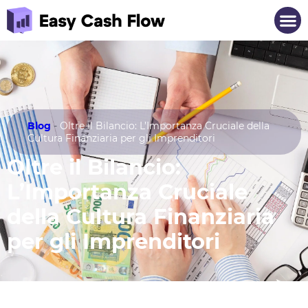
Blog
-
Oltre il Bilancio: L’Importanza Cruciale della
Cultura Finanziaria per gli Imprenditori
Oltre il Bilancio:
L’Importanza Cruciale
della Cultura Finanziaria
per gli Imprenditori