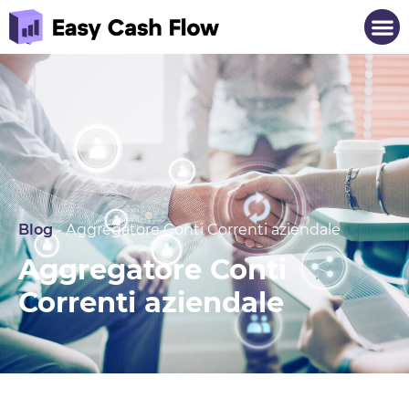
Blog
-
Aggregatore Conti Correnti aziendale
Aggregatore Conti
Correnti aziendale